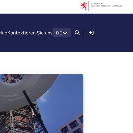
Filter
Nach Thema filtern
Anmelden
Hub
Kontaktieren Sie uns
DE
Agrar- und Lebensmittelindustrie
Gesundheitstechnologien
Green economy
Holzsektor in Luxemburg
Konstruktion
Künstliche Intelligenz (KI)
Quantentechnologien
Sicherheit und Verteidigung
Startups & Scaleups
Nach Unterart filtern
Wissen (8)