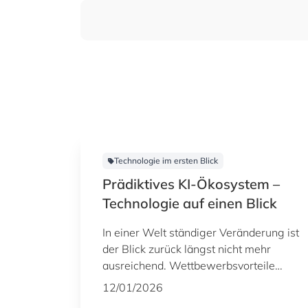
Technologie im ersten Blick
Prädiktives KI-Ökosystem –
Technologie auf einen Blick
In einer Welt ständiger Veränderung ist
der Blick zurück längst nicht mehr
ausreichend. Wettbewerbsvorteile
entstehen heute durch das frühzeitige
12/01/2026
Erkennen kommender Entwicklungen.