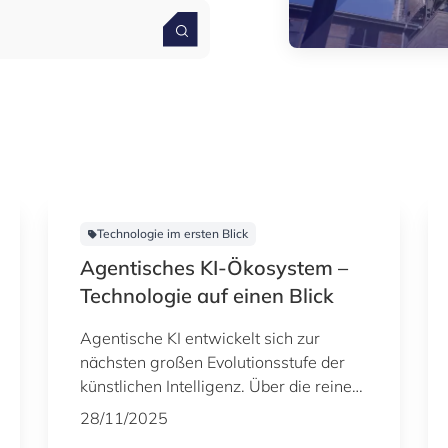
Technologie im ersten Blick
Agentisches KI-Ökosystem –
Technologie auf einen Blick
Agentische KI entwickelt sich zur
nächsten großen Evolutionsstufe der
künstlichen Intelligenz. Über die reine
Erzeugung von Inhalten hinaus sind
28/11/2025
diese Systeme in der Lage,