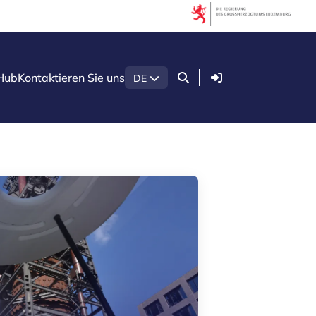
Filter
Nach Thema filtern
Anmelden
Hub
Kontaktieren Sie uns
DE
Agrar- und Lebensmittelindustrie
Gesundheitstechnologien
Green economy
Holzsektor in Luxemburg
Konstruktion
Künstliche Intelligenz (KI)
Quantentechnologien
Sicherheit und Verteidigung
Startups & Scaleups
Nach Unterart filtern
Wissen (8)