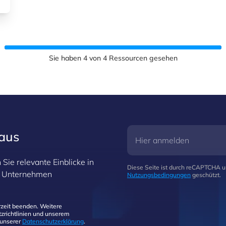
Sie haben
4
von
4
Ressourcen gesehen
raus
Sie relevante Einblicke in
Diese Seite ist durch reCAPTCHA 
hr Unternehmen
Nutzungsbedingungen
geschützt.
zeit beenden. Weitere
zrichtlinien und unserem
 unserer
Datenschutzerklärung
.