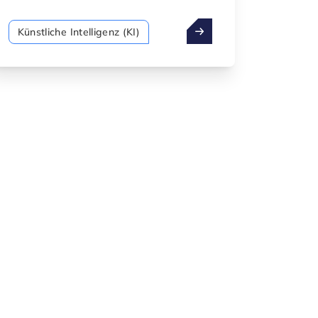
Transformation in allen Branchen
entwickelt. Von engen,
Künstliche Intelligenz (KI)
aufgabenspezifischen Systemen bis hin
zur Vision einer menschenähnlichen
allgemeinen Intelligenz – KI erweitert
ihre Reichweite weiter und definiert die
Art und Weise, wie wir arbeiten, lernen
und interagieren, neu.