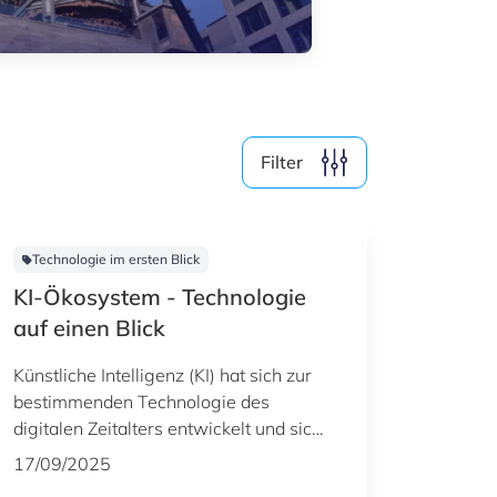
Medien (4)
Nach Jahr filtern
Filter
2026
2025
2024
2023
Technologie im ersten Blick
KI-Ökosystem - Technologie
auf einen Blick
Alle löschen
4
Ergebnisse anzeigen
Künstliche Intelligenz (KI) hat sich zur
bestimmenden Technologie des
digitalen Zeitalters entwickelt und sich
von der akademischen Forschung zu
17/09/2025
einem grundlegenden Treiber der