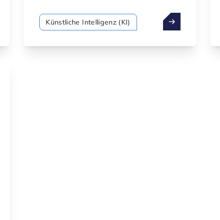
eigenständig zu planen, zu
schlussfolgern und innerhalb digitaler
Künstliche Intelligenz (KI)
Umgebungen zu handeln. Durch die
Kombination fortschrittlicher Modelle
mit Werkzeugnutzung, Speicher und
zielorientiertem Verhalten gestaltet
agentische KI die Art und Weise, wie
Organisationen arbeiten, Prozesse
automatisieren und mit intelligenten
Systemen zusammenarbeiten.