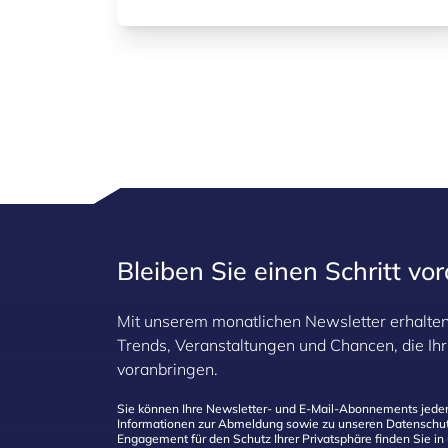
maschinelles Lernen kann es Texte,
Bilder, Code und Designs erstellen und
die Art und Weise, wie Menschen
arbeiten, kreieren und innovativ sind,
neu gestalten.
Bleiben Sie einen Schritt vo
Mit unserem monatlichen Newsletter erhalten 
Trends, Veranstaltungen und Chancen, die I
voranbringen.
Sie können Ihre Newsletter- und E-Mail-Abonnements jeder
Informationen zur Abmeldung sowie zu unseren Datenschut
Engagement für den Schutz Ihrer Privatsphäre finden Sie in