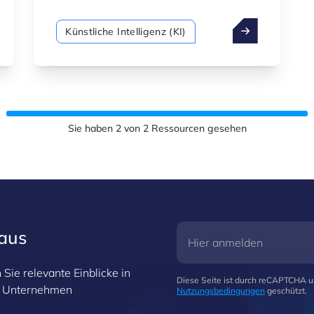
und mehr fördert es Innovation,
Automatisierung und Personalisierung
Künstliche Intelligenz (KI)
und hilft Unternehmen, die Entwicklung
zu beschleunigen, Erfahrungen zu
verbessern und Abläufe zu optimieren.
Sie haben
2
von
2
Ressourcen gesehen
raus
Sie relevante Einblicke in
Diese Seite ist durch reCAPTCHA 
hr Unternehmen
Nutzungsbedingungen
geschützt.