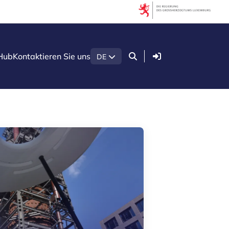
Filter
Nach Thema filtern
Anmelden
Hub
Kontaktieren Sie uns
DE
Agrar- und Lebensmittelindustrie
Gesundheitstechnologien
Green economy
Holzsektor in Luxemburg
Konstruktion
Künstliche Intelligenz (KI)
Quantentechnologien
Sicherheit und Verteidigung
Startups & Scaleups
Nach Unterart filtern
Wissen (8)