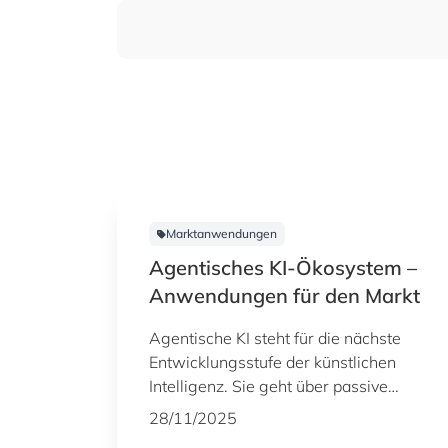
Marktanwendungen
Agentisches KI-Ökosystem –
Anwendungen für den Markt
Agentische KI steht für die nächste
Entwicklungsstufe der künstlichen
Intelligenz. Sie geht über passive
Systeme hinaus und entwickelt sich zu
28/11/2025
autonomen, zielorientierten Agenten,