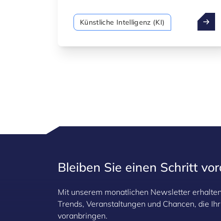
die im Namen der Nutzer planen,
überlegen und handeln können. Indem
Künstliche Intelligenz (KI)
agentische KI Aufgaben orchestriert,
Entscheidungen trifft und sich
dynamisch an veränderte Kontexte
anpasst, hilft sie Organisationen,
Abläufe zu optimieren, neue Effizienzen
zu erschließen und Innovationen zu
beschleunigen.
Bleiben Sie einen Schritt vo
Mit unserem monatlichen Newsletter erhalten 
Trends, Veranstaltungen und Chancen, die I
voranbringen.