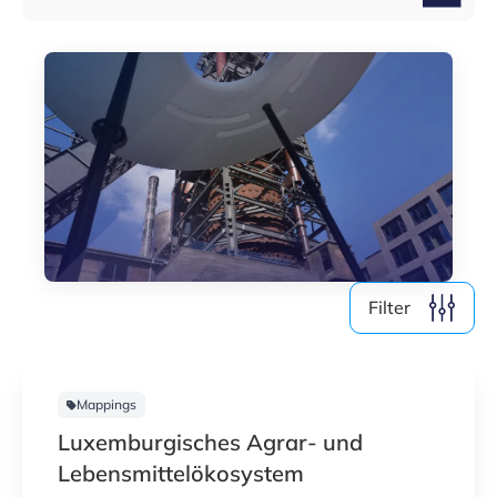
Medien (4)
Nach Jahr filtern
2026
2025
2024
2023
Filter
Alle löschen
1
Ergebnisse anzeigen
Mappings
Luxemburgisches Agrar- und
Lebensmittelökosystem