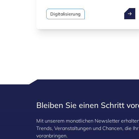
Luxinnovation, die Standardisierung
der „Fit 4“-Programme sowie den Start
Digitalisierung
eines neuen Programms bekannt: Fit 4
Digital – AI, das sich speziell der
künstlichen Intelligenz widmet.
Gleichzeitig kündigte der Minister ein
neues KMU-Paket an, das den
Schwerpunkt auf künstliche Intelligenz
legt.
Bleiben Sie einen Schritt vo
Mit unserem monatlichen Newsletter erhalten 
Trends, Veranstaltungen und Chancen, die I
voranbringen.