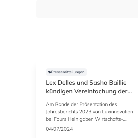
Pressemitteilungen
Lex Delles und Sasha Baillie
kündigen Vereinfachung der
„Fit 4“-Programme und
Am Rande der Präsentation des
Unterstützung für künstliche
Jahresberichts 2023 von Luxinnovation
Intelligenz an
bei Fours Hein gaben Wirtschafts-,
KMU-, Energie- und Tourismusminister
04/07/2024
Lex Delles und Sasha Baillie, CEO von