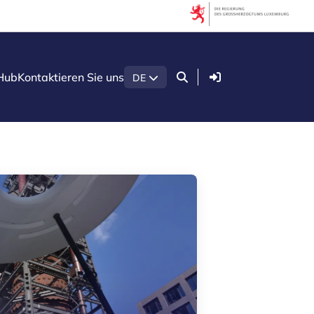
Filter
Nach Thema filtern
Anmelden
Hub
Kontaktieren Sie uns
DE
Agrar- und Lebensmittelindustrie
Gesundheitstechnologien
Green economy
Holzsektor in Luxemburg
Konstruktion
Künstliche Intelligenz (KI)
Quantentechnologien
Sicherheit und Verteidigung
Startups & Scaleups
Nach Unterart filtern
Wissen (8)