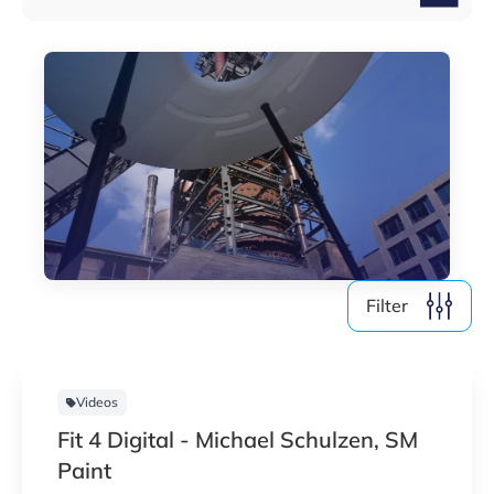
Medien (4)
Nach Jahr filtern
2026
2025
2024
2023
Filter
Alle löschen
6
Ergebnisse anzeigen
Videos
Fit 4 Digital - Michael Schulzen, SM
Paint