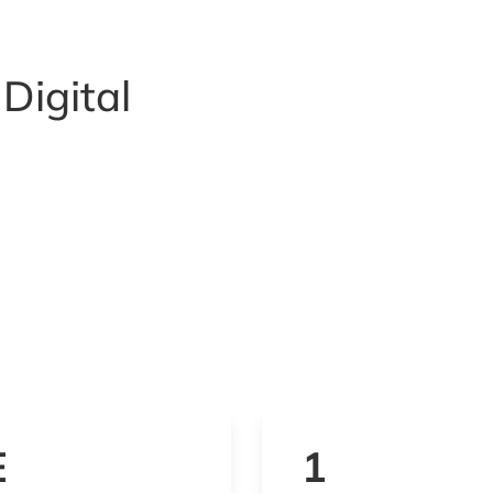
 Digital
E
1