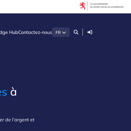
Connexion
dge Hub
Contactez-nous
FR
es
à
er de l’argent et