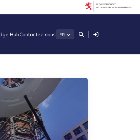
Filtres
Filtre par thématique
Connexion
dge Hub
Contactez-nous
FR
Agroalimentaire
Construction
Économie verte
Intelligence artificielle (IA)
Le secteur du bois
Sécurité & Défense
Startups & Scaleups
Technologies de santé
Technologies quantiques
Filtre par sous-type
Connaissance (8)