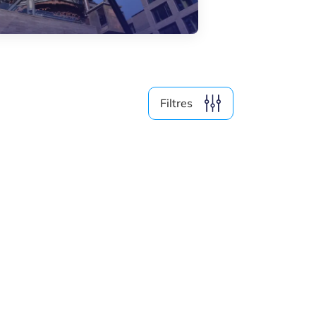
Média (4)
Filtre par année
Filtres
2026
2025
2024
2023
Effacer le filtre
Afficher
2
résultats