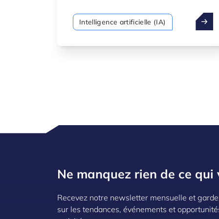
secteurs — de la santé et l’énergie à la
mobilité et à la fabrication. Mais pour
Intelligence artificielle (IA)
exploiter tout le potentiel des données,
il faut des règles claires sur la manière
dont elles peuvent être accessues,
partagées et utilisées de manière
responsable.
Ne manquez rien de ce qui 
Recevez notre newsletter mensuelle et garde
sur les tendances, événements et opportunité