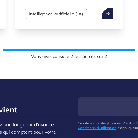
est au service des personnes, de la
société et des valeurs démocratiques.
Intelligence artificielle (IA)
Ces lois visent à promouvoir
l’innovation tout en préservant les
droits fondamentaux, la sécurité et les
normes éthiques.
Vous avez consulté
2
ressources sur
2
vient
Ce site est protégé par reCAPTCHA
z une longueur d'avance
Conditions d'utilisation
s'appliquent
s qui comptent pour votre