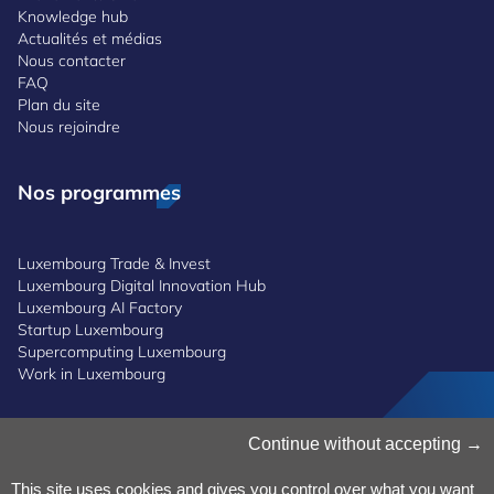
Knowledge hub
Actualités et médias
Nous contacter
FAQ
Plan du site
Nous rejoindre
Nos programmes
Luxembourg Trade & Invest
Luxembourg Digital Innovation Hub
Luxembourg AI Factory
Startup Luxembourg
Supercomputing Luxembourg
Work in Luxembourg
Continue without accepting
Gestion des cookies
Politique des cookies
Notice de confidentialité
This site uses cookies and gives you control over what you want