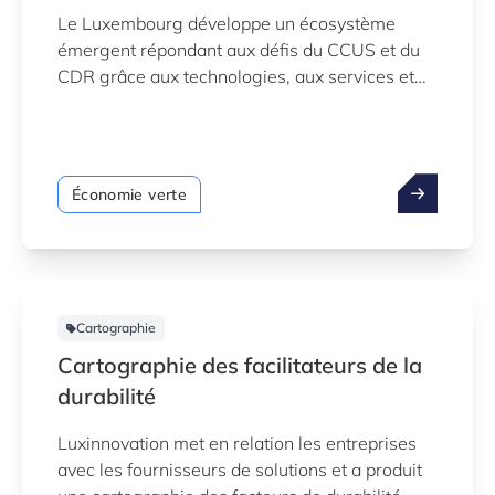
Le Luxembourg développe un écosystème
émergent répondant aux défis du CCUS et du
CDR grâce aux technologies, aux services et
aux activités facilitantes tout au long de la
chaîne de valeur. Pour soutenir la
compréhension des écosystèmes,
Luxinnovation, en collaboration avec le
Économie verte
ministère de l’Environnement, a développé une
cartographie basée sur les données de
l’écosystème CCUS & CDR du Luxembourg.
Dernière mise à jour : mai 2026
Cartographie
Cartographie des facilitateurs de la
durabilité
Luxinnovation met en relation les entreprises
avec les fournisseurs de solutions et a produit