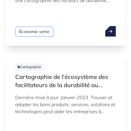
une cartographie des facteurs de durabilité
capables de soutenir la transition vers une plus
grande durabilité grâce à l’innovation. La
cartographie, basée sur des données
recueillies auprès de sources publiques
Économie verte
ouvertes, sera continuellement affinée et
complétée.
Cartographie
Cartographie de l'écosystème des
facilitateurs de la durabilité au
Luxembourg
Dernière mise à jour: Janvier 2023 Trouver et
adopter les bons produits, services, solutions et
technologies peut aider les entreprises à
innover pour devenir plus durables.