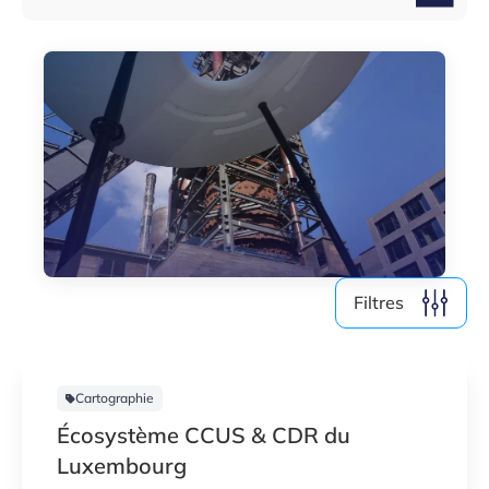
Média (4)
Filtre par année
2026
2025
2024
2023
Filtres
Effacer le filtre
Afficher
3
résultats
Cartographie
Écosystème CCUS & CDR du
Luxembourg