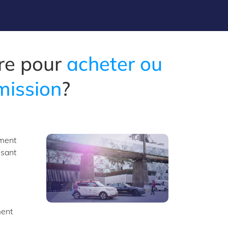
re pour
acheter ou
mission
?
ement
ssant
ment