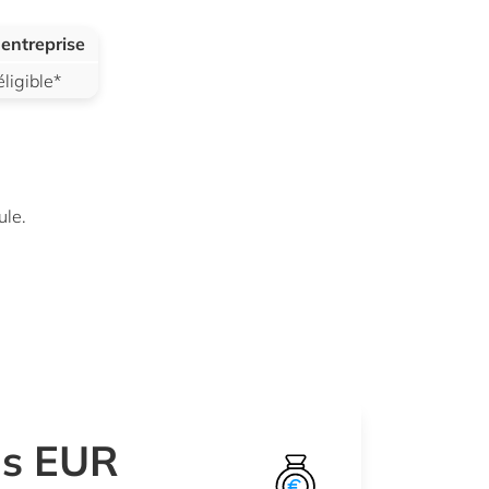
entreprise
ligible*
ule.
ns EUR