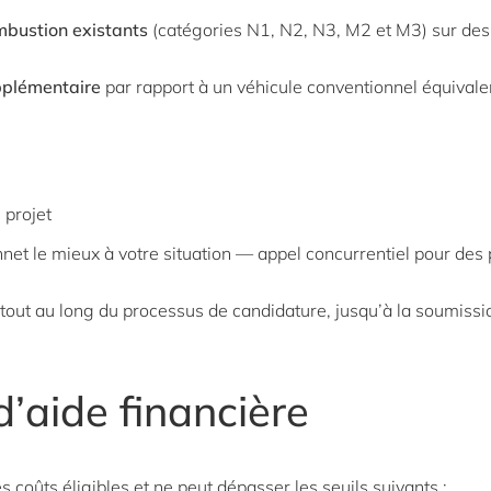
mbustion existants
(catégories N1, N2, N3, M2 et M3) sur des
pplémentaire
par rapport à un véhicule conventionnel équivalen
e projet
net le mieux à votre situation — appel concurrentiel pour des
t au long du processus de candidature, jusqu’à la soumissio
d’aide financière
s coûts éligibles et ne peut dépasser les seuils suivants :