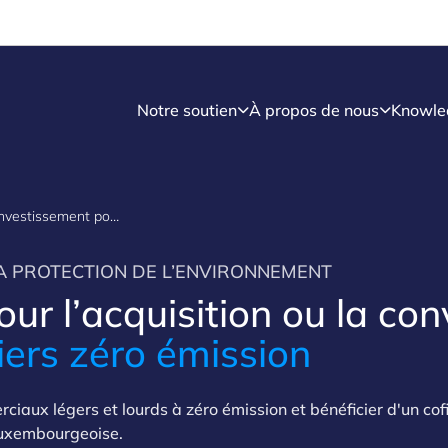
Notre soutien
À propos de nous
Knowle
Aide à l’investissement pour l’acquisition de nouveaux véhicules routiers zéro émission et la conver
LA PROTECTION DE L’ENVIRONNEMENT
our l’acquisition ou la co
iers zéro émission
ciaux légers et lourds à zéro émission et bénéficier d'un c
luxembourgeoise.