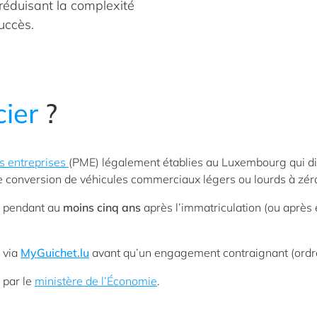
réduisant la complexité
uccès.
cier
?
s entreprises
(PME) légalement établies au Luxembourg qui dis
 de conversion de véhicules commerciaux légers ou lourds à zér
és pendant au
moins cinq ans
après l’immatriculation (ou après 
 via
MyGuichet.lu
avant qu’un engagement contraignant (ordre 
 par le
ministère de l’Économie
.