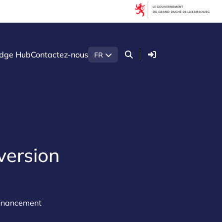
Connexion
dge Hub
Contactez-nous
FR
nversion
ofinancement