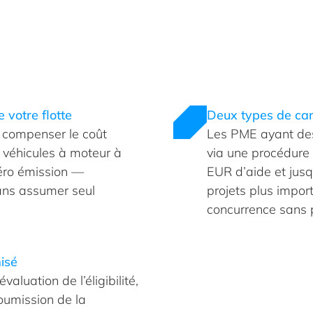
 votre flotte
Deux types de can
 compenser le coût
Les PME ayant des 
véhicules à moteur à
via une procédure 
éro émission —
EUR d’aide et jusq
ans assumer seul
projets plus impor
concurrence sans p
isé
aluation de l’éligibilité,
soumission de la