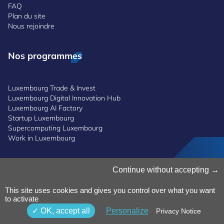
FAQ
Plan du site
Nous rejoindre
Nos programmes
Luxembourg Trade & Invest
Luxembourg Digital Innovation Hub
Luxembourg AI Factory
Startup Luxembourg
Supercomputing Luxembourg
Work in Luxembourg
Gestion des cookies
Continue without accepting
Politique des cookies
Notice de confidentialité
This site uses cookies and gives you control over what you want
to activate
Conditions générales d’utilisation
Politique de lanceurs d'alerte
OK, accept all
Personalize
Privacy Notice
Accessibilité
©2025 Luxinnovation GIE