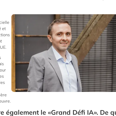
cielle
é et
ctions
t
'UE.
s
is
pour
ces
les
ière
œuvre.
re également le «Grand Défi IA». De q