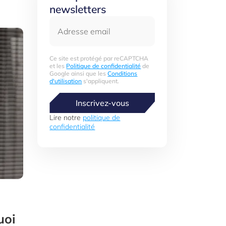
newsletters
Adresse email
Ce site est protégé par reCAPTCHA
et les
Politique de confidentialité
de
Google ainsi que les
Conditions
d'utilisation
s'appliquent.
Inscrivez-vous
Lire notre
politique de
confidentialité
uoi