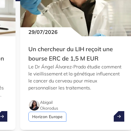
29/07/2026
Un chercheur du LIH reçoit une
on
bourse ERC de 1,5 M EUR
Le Dr Ángel Álvarez-Prado étudie comment
le vieillissement et la génétique influencent
le cancer du cerveau pour mieux
és
personnaliser les traitements.
Abigail
Okorodus
rofitez de l’été pour explorez le Knowledge Hub de Luxinnov
Un cher
Horizon Europe