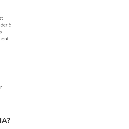
et
ider à
ux
ment
ur
'IA?