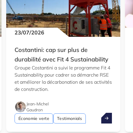
23/07/2026
Costantini: cap sur plus de
durabilité avec Fit 4 Sustainability
Groupe Costantini a suivi le programme Fit 4
Sustainability pour cadrer sa démarche RSE
et améliorer la décarbonation de ses activités
de construction.
Jean-Michel
Gaudron
ation
cheur du LIH reçoit une bourse ERC de 1,5 M EUR
Costantini: cap
Économie verte
Testimonials