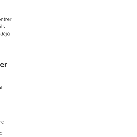
ontrer
ils
 déjà
er
nt
re
la