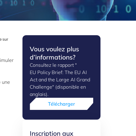
e sur
Vous voulez plus
d’informations?
timuler
Consultez le rapport "
EU Policy Brief: The EU AI
Act and the Large AI Grand
é une
Challenge" (disponible en
anglais).
Télécharger
Inscription aux