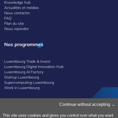
Knowledge hub
Actualités et médias
Nous contacter
FAQ
Plan du site
Nous rejoindre
Nos programmes
Luxembourg Trade & Invest
Luxembourg Digital Innovation Hub
Luxembourg AI Factory
Startup Luxembourg
Supercomputing Luxembourg
Work in Luxembourg
Gestion des cookies
Continue without accepting
Politique des cookies
Notice de confidentialité
This site uses cookies and gives you control over what you want