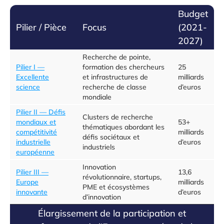
Budget
Pilier / Pièce
Focus
(2021-
2027)
Recherche de pointe,
Pilier I —
formation des chercheurs
25
Excellente
et infrastructures de
milliards
science
recherche de classe
d’euros
mondiale
Pilier II — Défis
Clusters de recherche
mondiaux et
53+
thématiques abordant les
compétitivité
milliards
défis sociétaux et
industrielle
d’euros
industriels
européenne
Innovation
Pilier III —
13,6
révolutionnaire, startups,
Europe
milliards
PME et écosystèmes
innovante
d’euros
d’innovation
Élargissement de la participation et