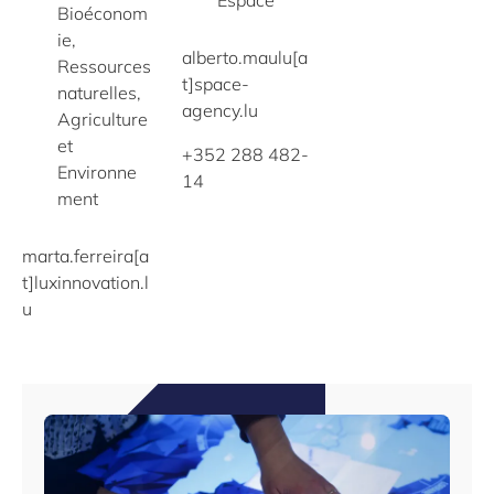
Espace
Bioéconom
ie,
alberto.maulu[a
Ressources
t]space-
naturelles,
agency.lu
Agriculture
et
+352 288 482-
Environne
14
ment
marta.ferreira[a
t]luxinnovation.l
u