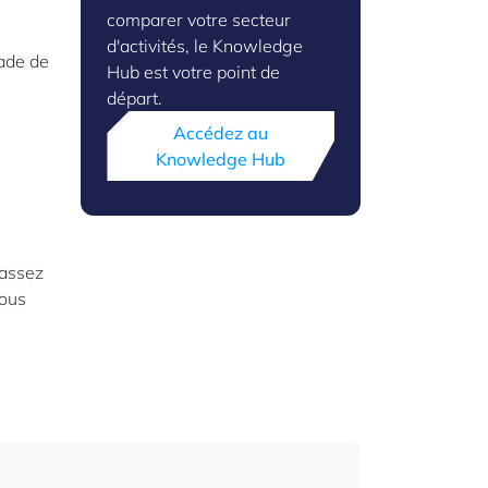
comparer votre secteur
d'activités, le Knowledge
tade de
Hub est votre point de
départ.
Accédez au
Knowledge Hub
Passez
vous