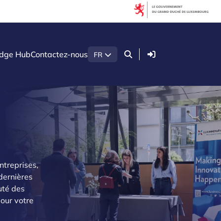
Connexion
dge Hub
Contactez-nous
FR
ntreprises,
dernières
uté des
pour votre