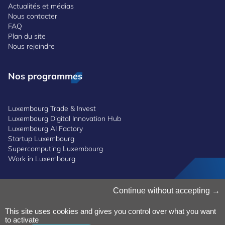
Actualités et médias
Nous contacter
FAQ
Plan du site
Nous rejoindre
Nos programmes
Luxembourg Trade & Invest
Luxembourg Digital Innovation Hub
Luxembourg AI Factory
Startup Luxembourg
Supercomputing Luxembourg
Work in Luxembourg
Continue without accepting
Gestion des cookies
Politique des cookies
Notice de confidentialité
This site uses cookies and gives you control over what you want
to activate
Conditions générales d’utilisation