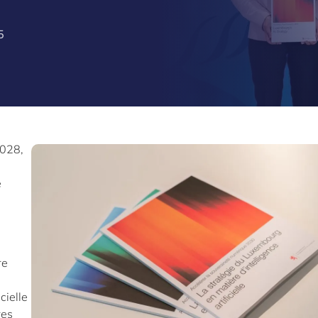
5
2028,
e
re
cielle
res