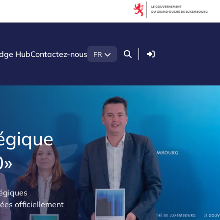
Connexion
dge Hub
Contactez-nous
FR
tégique
0»
tégiques
ées officiellement