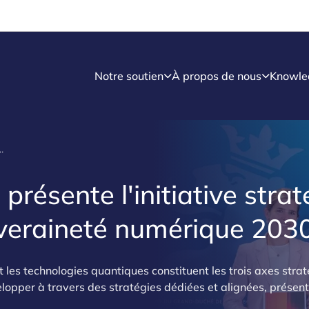
Notre soutien
À propos de nous
Knowle
ratégique «Accélérer la souveraineté numérique 2030»
résente l'initiative stra
uveraineté numérique 203
) et les technologies quantiques constituent les trois axes stra
lopper à travers des stratégies dédiées et alignées, présent