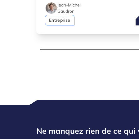
d’innovation au Luxembourg.
Jean-Michel
Gaudron
P
Entreprise
Ne manquez rien de ce qui 