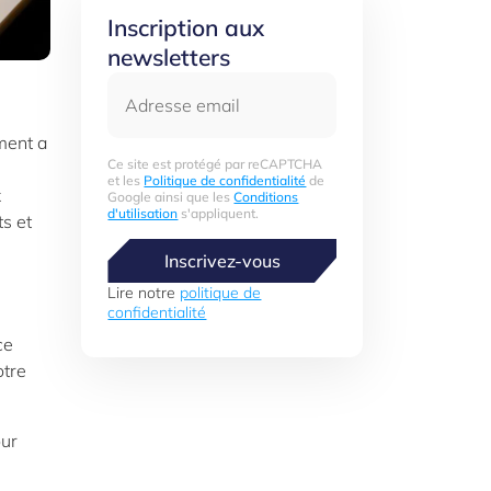
Inscription aux
newsletters
Adresse email
ement a
Ce site est protégé par reCAPTCHA
et les
Politique de confidentialité
de
x
Google ainsi que les
Conditions
d'utilisation
s'appliquent.
s et
Inscrivez-vous
Lire notre
politique de
confidentialité
ce
otre
our