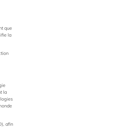
nt que
fie la
ction
gie
t la
ologies
 monde
), afin