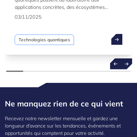
applications concrètes, des écosystèmes
mondiaux se forment pour obtenir un avantage
03/11/2025
précoce. Ce rapport offre un aperçu approfondi
des centres quantiques les plus avancés au
monde et des forces stratégiques qui alimentent
Technologies quantiques
leur croissance.
Ne manquez rien de ce qui vient
Recevez notre newsletter mensuelle et gardez une
longueur d'avance sur les tendances, événements et
opportunités qui comptent pour votre activité.