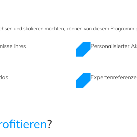
chsen und skalieren möchten, können von diesem Programm pr
isse Ihres
Personalisierter 
 das
Expertenreferenze
ofitieren
?