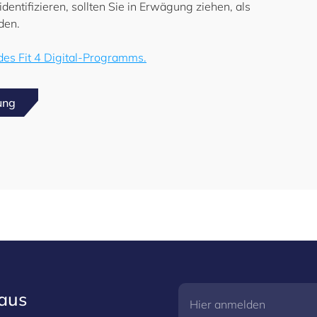
dentifizieren, sollten Sie in Erwägung ziehen, als
den.
 des Fit 4 Digital-Programms.
ung
raus