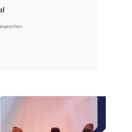
al
besprechen.