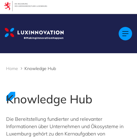
Cookies management panel
Filter
Schlüsselwortsuche
Home
Knowledge Hub
Pro Jahr
Knowledge Hub
Die Bereitstellung fundierter und relevanter
Filter löschen
8
Ergebnisse anzeigen
Informationen über Unternehmen und Ökosysteme in
Luxemburg gehört zu den Kernaufgaben von