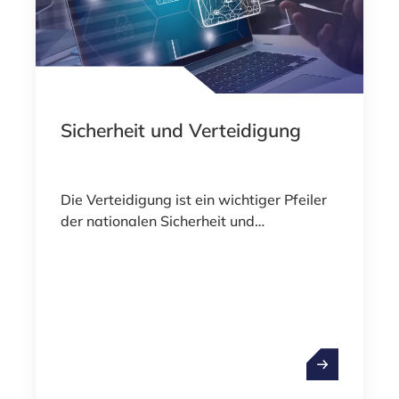
Sicherheit und Verteidigung
Die Verteidigung ist ein wichtiger Pfeiler
der nationalen Sicherheit und
technologischen Souveränität und
umfasst ein breites Spektrum an
Aktivitäten, von fortschrittlicher Technik
und Cybersicherheit bis hin zur
Weltraumüberwachung und
strategischen Logistik. Angesichts der
Sicherheit un
sich wandelnden globalen geopolitischen
Dynamik und des rasanten Fortschritts