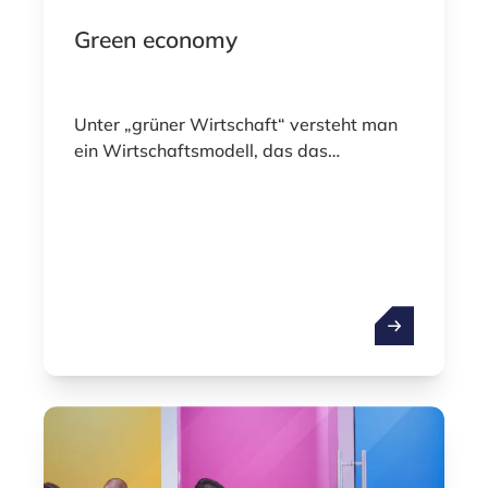
Green economy
Unter „grüner Wirtschaft“ versteht man
ein Wirtschaftsmodell, das das
Wohlergehen der Menschen und den
langfristigen Wohlstand verbessert und
gleichzeitig Umweltrisiken und
ökologische Belastungen deutlich
verringert. Dabei stehen Nachhaltigkeit,
Kreislaufwirtschaft und
Green econo
Ressourceneffizienz im Mittelpunkt der
wirtschaftlichen Entwicklung.