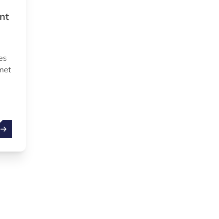
nt
es
met
uxembourg Venture Days revient en octobre 2024