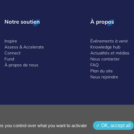
Notre soutien
À propos
Inspire
Événements à venir
Assess & Accelerate
Knowledge hub
Connect
Actualités et médias
Fund
Nous contacter
À propos de nous
FAQ
Plan du site
Nous rejoindre
onfidentialité
Conditions générales d’utilisation
Politique de lanceurs d'
es you control over what you want to activate
OK, accept all