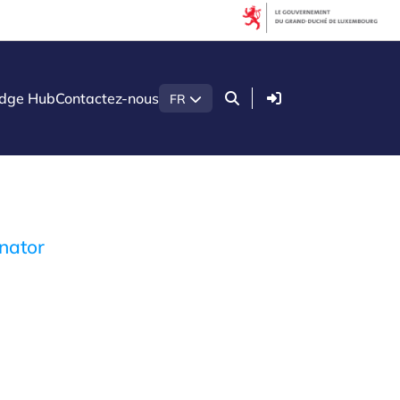
Connexion
dge Hub
Contactez-nous
FR
nator