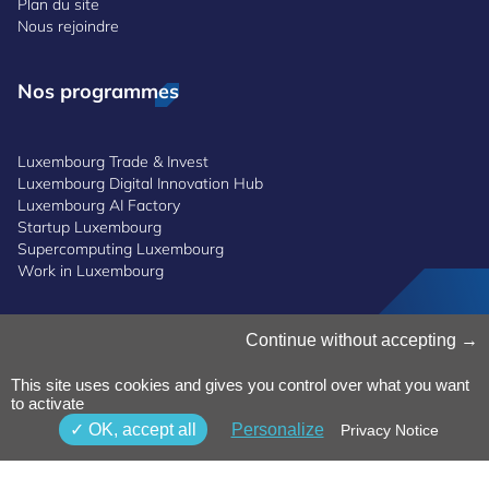
Plan du site
Nous rejoindre
Nos programmes
Luxembourg Trade & Invest
Luxembourg Digital Innovation Hub
Luxembourg AI Factory
Startup Luxembourg
Supercomputing Luxembourg
Work in Luxembourg
Gestion des cookies
Continue without accepting
Politique des cookies
Notice de confidentialité
This site uses cookies and gives you control over what you want
to activate
Conditions générales d’utilisation
Politique de lanceurs d'alerte
OK, accept all
Personalize
Privacy Notice
Accessibilité
©2025 Luxinnovation GIE