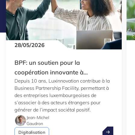
28/05/2026
BPF: un soutien pour la
coopération innovante à
Depuis 10 ans, Luxinnovation contribue à la
l’internationale
Business Partnership Faciility, permettant à
des entreprises luxembourgeoises de
s’associer à des acteurs étrangers pour
générer de l’impact sociétal positif.
Jean-Michel
Gaudron
BPF: un soutie
Digitalisation