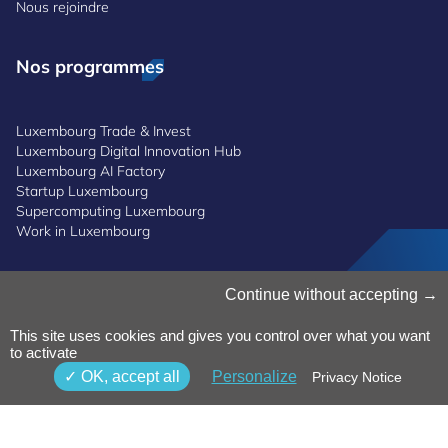
Nous rejoindre
Nos programmes
Luxembourg Trade & Invest
Luxembourg Digital Innovation Hub
Luxembourg AI Factory
Startup Luxembourg
Supercomputing Luxembourg
Work in Luxembourg
Gestion des cookies
Continue without accepting
Politique des cookies
Notice de confidentialité
This site uses cookies and gives you control over what you want
to activate
Conditions générales d’utilisation
Politique de lanceurs d'alerte
OK, accept all
Personalize
Privacy Notice
Accessibilité
©2025 Luxinnovation GIE