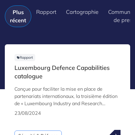
Rapport
Cartographie
Communiq
Plus
de pres
récent
Rapport
Luxembourg Defence Capabilities
catalogue
Conçue pour faciliter la mise en place de
partenariats internationaux, la troisième édition
de « Luxembourg Industry and Research
Capabilities for Security & Defence » met en
23/08/2024
lumière les capacités de l'industrie et des
organismes de recherche luxembourgeois actifs
dans le domaine de la sécurité et de la défense.