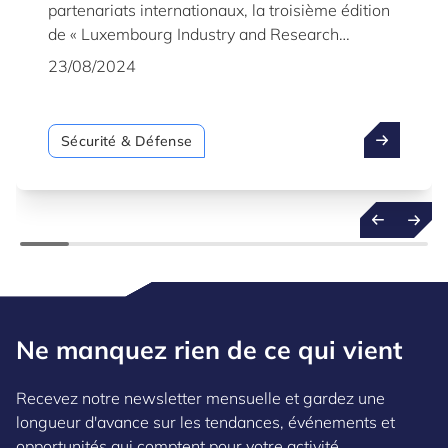
partenariats internationaux, la troisième édition
de « Luxembourg Industry and Research
Capabilities for Security & Defence » met en
23/08/2024
lumière les capacités de l'industrie et des
organismes de recherche luxembourgeois actifs
dans le domaine de la sécurité et de la défense.
Sécurité & Défense
Ne manquez rien de ce qui vient
Recevez notre newsletter mensuelle et gardez une
longueur d'avance sur les tendances, événements et
opportunités qui comptent pour votre activité.