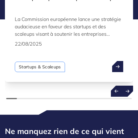
La Commission européenne lance une stratégie
audacieuse en faveur des startups et des
scaleups visant à soutenir les entreprises
innovantes et à renforcer la compétitivité, la
22/08/2025
résilience et l’autonomie stratégique de l’Union.
Startups & Scaleups
Ne manquez rien de ce qui vient