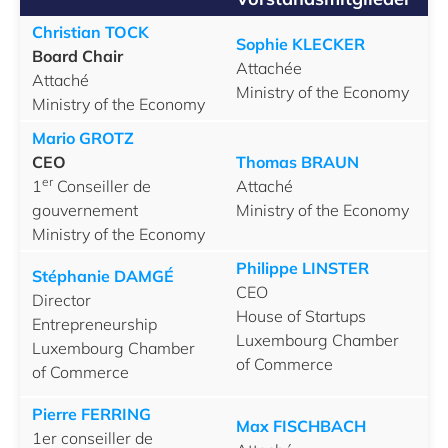
Christian TOCK
Sophie KLECKER
Board Chair
Attachée
Attaché
Ministry of the Economy
Ministry of the Economy
Mario GROTZ
CEO
Thomas BRAUN
er
1
Conseiller de
Attaché
gouvernement
Ministry of the Economy
Ministry of the Economy
Philippe LINSTER
Stéphanie DAMGÉ
CEO
Director
House of Startups
Entrepreneurship
Luxembourg Chamber
Luxembourg Chamber
of Commerce
of Commerce
Pierre FERRING
Max FISCHBACH
1er conseiller de