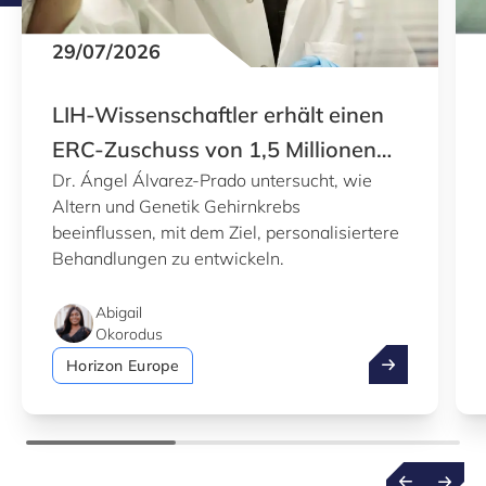
29/07/2026
LIH-Wissenschaftler erhält einen
ERC-Zuschuss von 1,5 Millionen
Dr. Ángel Álvarez-Prado untersucht, wie
Euro
Altern und Genetik Gehirnkrebs
beeinflussen, mit dem Ziel, personalisiertere
Behandlungen zu entwickeln.
Abigail
Okorodus
LIH-Wissenscha
Horizon Europe