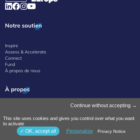
Notre soutien
Inspire
Assess & Accelerate
Connect
Fund
À propos de nous
À propos
Continue without accepting
Événements à venir
Knowledge hub
This site uses cookies and gives you control over what you want
Actualités et médias
to activate
Nous contacter
OK, accept all
Personalize
Privacy Notice
FAQ