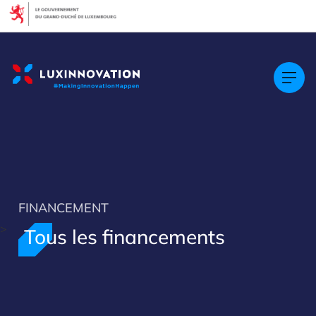
Cookies management panel
Filtres
Filtrer par thématique
Mise en concurrence
Demande simple
Fonds pour l’innovation
Horizon Europe
Programme pour l’Europe Numérique
(DEP)
FINANCEMENT
>
Tous les financements
Supprimer les filtres
Appliquer