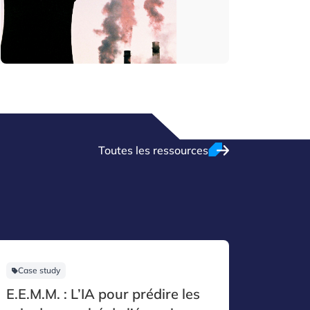
Toutes les ressources
Case study
Case st
E.E.M.M. : L’IA pour prédire les
Reckin