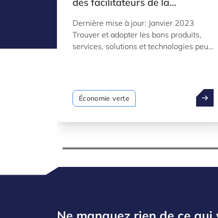
des facilitateurs de la
durabilité au Luxembourg
Dernière mise à jour: Janvier 2023
Trouver et adopter les bons produits,
services, solutions et technologies peut
aider les entreprises à innover pour
devenir plus durables.
Économie verte
Ne manquez rien de ce qui 