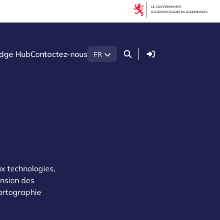
Connexion
dge Hub
Contactez-nous
FR
 technologies,
ension des
cartographie