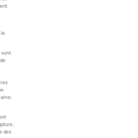
nent
 le
 sont
 de
tres
ie
ainsi
ont
apture,
és des