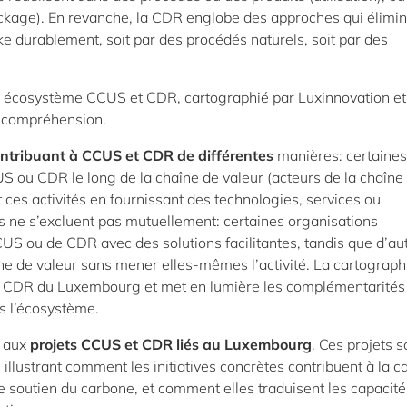
ckage). En revanche, la CDR englobe des approches qui élimi
ke durablement, soit par des procédés naturels, soit par des
n écosystème CCUS et CDR, cartographié par Luxinnovation et
a compréhension.
ontribuant à CCUS et CDR de différentes
manières: certaines
S ou CDR le long de la chaîne de valeur (acteurs de la chaîne
 ces activités en fournissant des technologies, services ou
ôles ne s’excluent pas mutuellement: certaines organisations
US ou de CDR avec des solutions facilitantes, tandis que d’au
ne de valeur sans mener elles-mêmes l’activité. La cartograph
 CDR du Luxembourg et met en lumière les complémentarités 
s l’écosystème.
e aux
projets CCUS et CDR liés au Luxembourg
. Ces projets s
illustrant comment les initiatives concrètes contribuent à la c
és de soutien du carbone, et comment elles traduisent les capacit