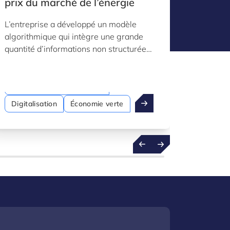
prix du marché de l’énergie
grâce 
L’entreprise a développé un modèle
La parti
algorithmique qui intègre une grande
par Luxi
quantité d’informations non structurées
l’entrep
et textuelles afin d’améliorer la
décorat
prévision des fluctuations des prix du
vraiment
marché de l’énergie.
Intelligence artificielle (IA)
Digitalisation
Économie verte
Économ