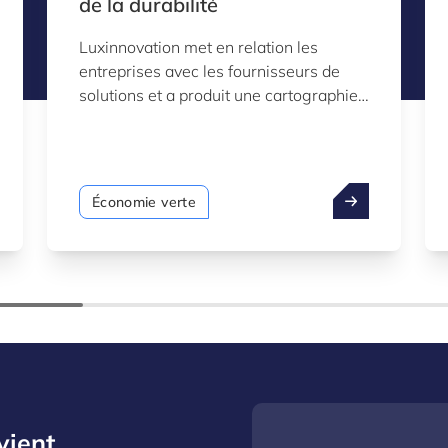
de la durabilité
Luxinnovation met en relation les
entreprises avec les fournisseurs de
solutions et a produit une cartographie
des facteurs de durabilité capables de
soutenir la transition vers une plus
grande durabilité grâce à l’innovation.
La cartographie, basée sur des données
Économie verte
recueillies auprès de sources publiques
ouvertes, sera continuellement affinée
et complétée.
vient