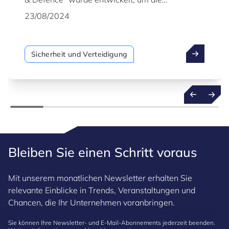
Einrichtung internationaler Partnerschaften zu
23/08/2024
erleichtern und stellt die Fähigkeiten
luxemburgischer Industrie- und
Forschungseinrichtungen im Bereich Sicherheit
Sicherheit und Verteidigung
und Verteidigung vor.
Bleiben Sie einen Schritt voraus
Mit unserem monatlichen Newsletter erhalten Sie
relevante Einblicke in Trends, Veranstaltungen und
Chancen, die Ihr Unternehmen voranbringen.
Sie können Ihre Newsletter- und E-Mail-Abonnements jederzeit beenden.