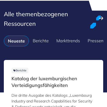
Alle themenbezogenen
Ressourcen
Berichte
Markttrends
Pressemit
Neueste
Berichte
Katalog der luxemburgischen
Verteidigungsfähigkeiten
Die dritte Ausgabe des Katalogs „Luxembourg
Industry and Research Capabilities for Security
& Defence“ wurde entwickelt, um die