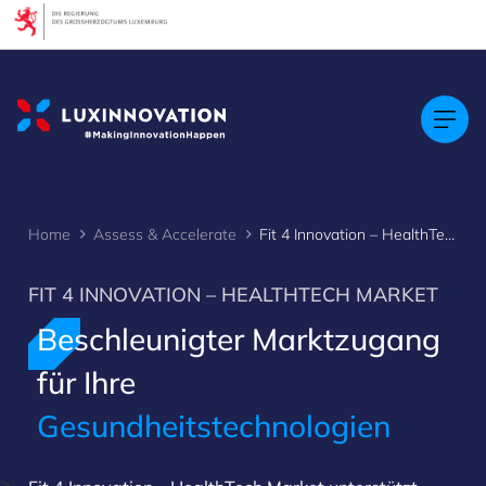
Cookies management panel
Home
Assess & Accelerate
Fit 4 Innovation – HealthTech Market
FIT 4 INNOVATION – HEALTHTECH MARKET
Beschleunigter Marktzugang
für Ihre
Gesundheitstechnologien
>