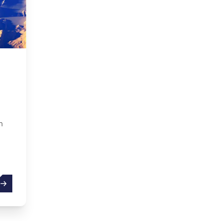
m
0 Jahre Weltrauminnovation: Luxemburgs mutige Wette