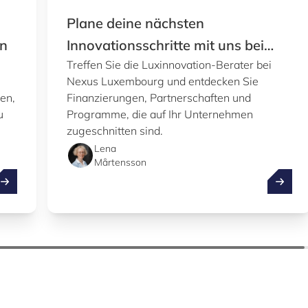
Plane deine nächsten
on
Innovationsschritte mit uns bei
Treffen Sie die Luxinnovation-Berater bei
Nexus Luxembourg
Nexus Luxembourg und entdecken Sie
en,
Finanzierungen, Partnerschaften und
u
Programme, die auf Ihr Unternehmen
zugeschnitten sind.
Lena
Mårtensson
ubai Internet City und Luxinnovation fördern Innovation
Plane d