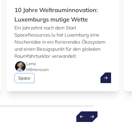
10 Jahre Weltrauminnovation:
Luxemburgs mutige Wette
Ein Jahrzehnt nach dem Start
SpaceResources.lu hat Luxemburg eine
Nischenidee in ein florierendes Ökosystem
und einen Bezugspunkt für den globalen
Raumfahrtsektor verwandelt.
Lena
Mårtensson
eine nächsten Innovationsschritte mit uns bei Nexus Luxemb
10 Jahre Welt
Space