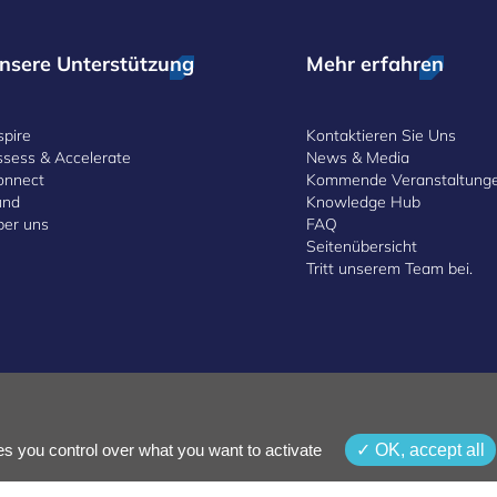
nsere Unterstützung
Mehr erfahren
spire
Kontaktieren Sie Uns
ssess & Accelerate
News & Media
onnect
Kommende Veranstaltung
und
Knowledge Hub
ber uns
FAQ
Seitenübersicht
Tritt unserem Team bei.
gungen und Konditionen
Whistleblowing-Politik
Erreichbarkeit
es you control over what you want to activate
OK, accept all