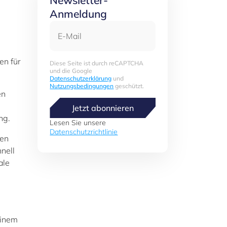
Newsletter-
Anmeldung
E-Mail
en für
Diese Seite ist durch reCAPTCHA
und die Google
Datenschutzerklärung
und
Nutzungsbedingungen
geschützt.
en
Jetzt abonnieren
ng.
Lesen Sie unsere
Datenschutzrichtlinie
hen
nell
ale
einem