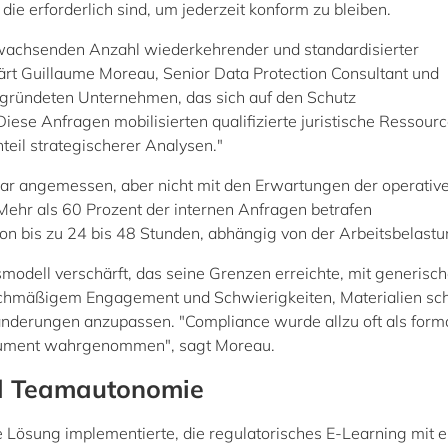
die erforderlich sind, um jederzeit konform zu bleiben.
 wachsenden Anzahl wiederkehrender und standardisierter
ärt Guillaume Moreau, Senior Data Protection Consultant und
gründeten Unternehmen, das sich auf den Schutz
iese Anfragen mobilisierten qualifizierte juristische Ressourc
eil strategischerer Analysen."
war angemessen, aber nicht mit den Erwartungen der operativ
ehr als 60 Prozent der internen Anfragen betrafen
von bis zu 24 bis 48 Stunden, abhängig von der Arbeitsbelastu
smodell verschärft, das seine Grenzen erreichte, mit generisc
eichmäßigem Engagement und Schwierigkeiten, Materialien sch
ränderungen anzupassen. "Compliance wurde allzu oft als form
trument wahrgenommen", sagt Moreau.
nd Teamautonomie
te Lösung implementierte, die regulatorisches E-Learning mit 