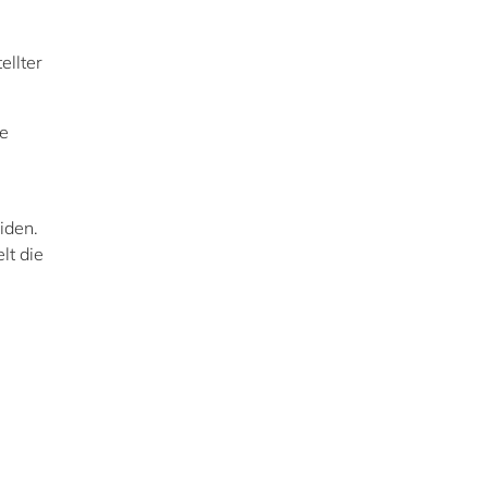
ellter
ie
iden.
lt die