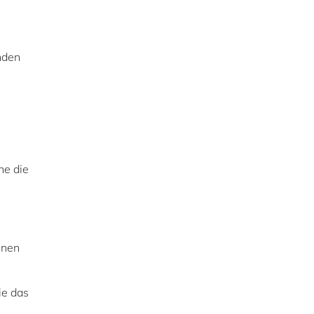
nden
ne die
,
enen
ie das