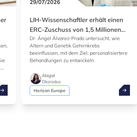
29/07/2026
ser
LIH-Wissenschaftler erhält einen
ERC-Zuschuss von 1,5 Millionen
Dr. Ángel Álvarez-Prado untersucht, wie
Euro
sen,
Altern und Genetik Gehirnkrebs
beeinflussen, mit dem Ziel, personalisiertere
Sie
Behandlungen zu entwickeln.
e
Abigail
Okorodus
utzen Sie den Sommer, um unser Knowledge Hub zu erkund
LIH-Wis
Horizon Europe