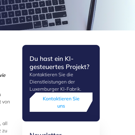
Du hast ein KI-
gesteuertes Projekt?
Kontaktieren Sie die
wie
Dienstleistungen der
Luxemburger KI-Fabrik.
u
Kontaktieren Sie
t von
uns
 all
z zu