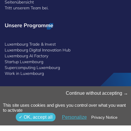
Seitenübersicht
Tritt unserem Team bei.
Unsere Programme
Luxembourg Trade & Invest
Luxembourg Digital Innovation Hub
Luxembourg AI Factory
Startup Luxembourg
Supercomputing Luxembourg
Work in Luxembourg
Cookies verwalten
Continue without accepting
Cookies-Politik
Datenschutz
This site uses cookies and gives you control over what you want
Bedingungen und Konditionen
to activate
Whistleblowing-Politik
OK, accept all
Personalize
Privacy Notice
Erreichbarkeit
© 2025 Luxinnovation