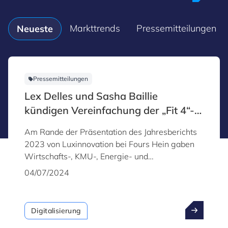
Markttrends
Pressemitteilungen
Neueste
Pressemitteilungen
Lex Delles und Sasha Baillie
kündigen Vereinfachung der „Fit 4“-
Programme und Unterstützung für
Am Rande der Präsentation des Jahresberichts
künstliche Intelligenz an
2023 von Luxinnovation bei Fours Hein gaben
Wirtschafts-, KMU-, Energie- und
Tourismusminister Lex Delles und Sasha Baillie,
04/07/2024
CEO von Luxinnovation, die Standardisierung
der „Fit 4“-Programme sowie den Start eines
neuen Programms bekannt: Fit 4 Digital – AI,
Digitalisierung
das sich speziell der künstlichen Intelligenz