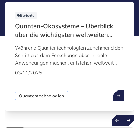
Berichte
Quanten-Ökosysteme – Überblick
über die wichtigsten weltweiten
Entwicklungen
Während Quantentechnologien zunehmend den
Schritt aus dem Forschungslabor in reale
Anwendungen machen, entstehen weltweit
Ökosysteme, die sich frühzeitig strategische
03/11/2025
Vorteile sichern möchten. Dieser Bericht bietet
einen ausführlichen Einblick in die weltweit
fortschrittlichsten Quantum-Hubs und zeigt die
Quantentechnologien
strategischen Kräfte, die ihre Entwicklung
vorantreiben.