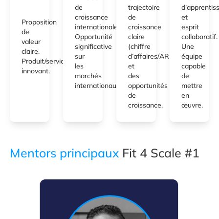
de
trajectoire
d’apprentis
croissance
de
et
Proposition
internationale.
croissance
esprit
de
Opportunité
claire
collaboratif
valeur
significative
(chiffre
Une
claire.
sur
d’affaires/ARR)
équipe
Produit/service
les
et
capable
innovant.
marchés
des
de
internationaux.
opportunités
mettre
de
en
croissance.
œuvre.
Mentors principaux
Fit 4 Scale #1