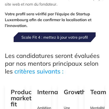
site web et nom du fondateur.
Votre profil sera vérifié par l’équipe de Startup
Luxembourg afin de confirmer la localisation et
l’innovation.
Scale Fit 4 : mettez à jour votre profil
Les candidatures seront évaluées
par nos mentors principaux selon
les
critères suivants :
Product
Internalisation
Growth
Team
market
fit
Ambition
Une
Mentalité