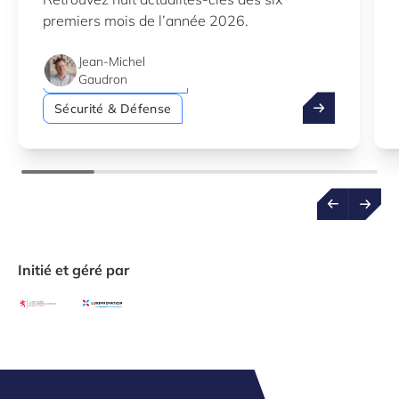
Intelligence artificielle (IA)
premiers mois de l’année 2026.
Économie verte
Jean-Michel
Startups & Scaleups
Gaudron
Le meilleur de
Sécurité & Défense
Initié et géré par