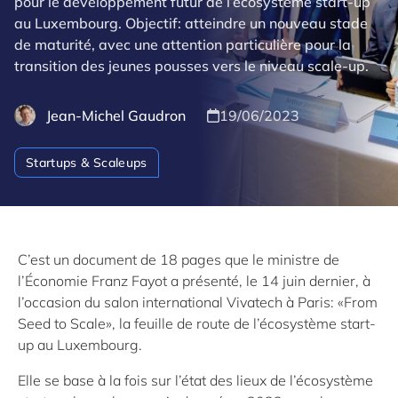
pour le développement futur de l’écosystème start-up
au Luxembourg. Objectif: atteindre un nouveau stade
de maturité, avec une attention particulière pour la
transition des jeunes pousses vers le niveau scale-up.
Jean-Michel Gaudron
19/06/2023
Startups & Scaleups
C’est un document de 18 pages que le ministre de
l’Économie Franz Fayot a présenté, le 14 juin dernier, à
l’occasion du salon international Vivatech à Paris: «From
Seed to Scale», la feuille de route de l’écosystème start-
up au Luxembourg.
Elle se base à la fois sur l’état des lieux de l’écosystème