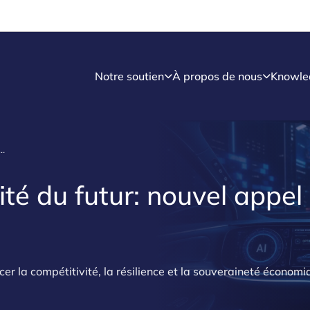
Notre soutien
À propos de nous
Knowle
mobilité du futur: nouvel appel à projets de R&D
ité du futur: nouvel appel
cer la compétitivité, la résilience et la souveraineté économ