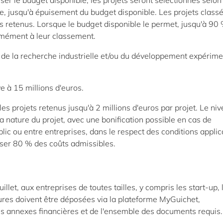
ser le budget disponible, les projets seront sélectionnés selon
e, jusqu'à épuisement du budget disponible. Les projets class
s retenus. Lorsque le budget disponible le permet, jusqu'à 90
ormément à leur classement.
e de la recherche industrielle et/ou du développement expérime
e à 15 millions d'euros.
es projets retenus jusqu'à 2 millions d'euros par projet. Le ni
t la nature du projet, avec une bonification possible en cas de
blic ou entre entreprises, dans le respect des conditions applic
ser 80 % des coûts admissibles.
illet, aux entreprises de toutes tailles, y compris les start-up, 
ures doivent être déposées via la plateforme MyGuichet,
s annexes financières et de l'ensemble des documents requis.