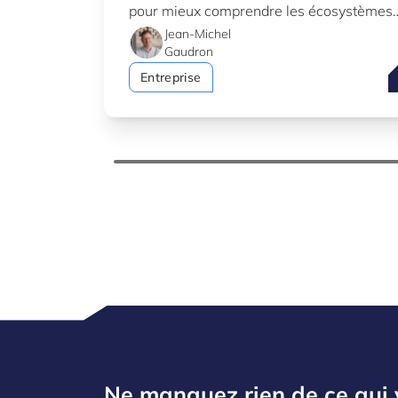
pour mieux comprendre les écosystèmes
d’innovation au Luxembourg.
Jean-Michel
Gaudron
P
Entreprise
Ne manquez rien de ce qui 