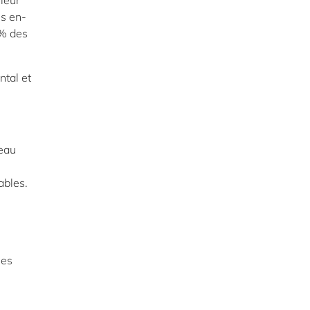
 leur
és en-
 % des
ntal et
veau
ables.
les