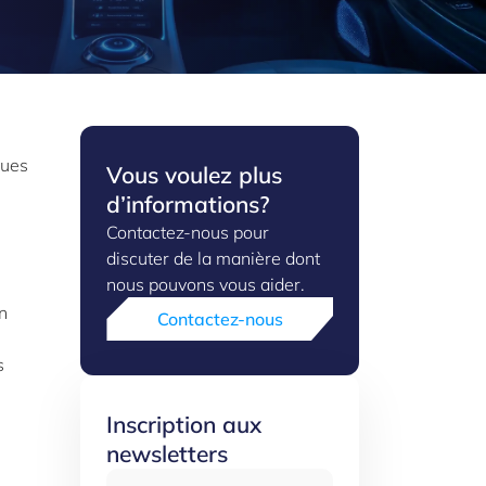
ques
Vous voulez plus
d’informations?
Contactez-nous pour
discuter de la manière dont
nous pouvons vous aider.
n
Contactez-nous
s
Inscription aux
newsletters
Adresse email