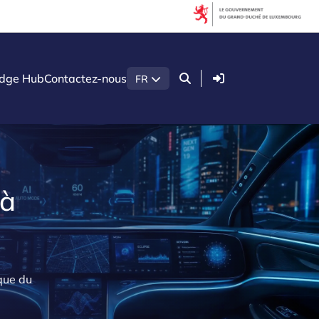
Connexion
dge Hub
Contactez-nous
FR
 à
ique du