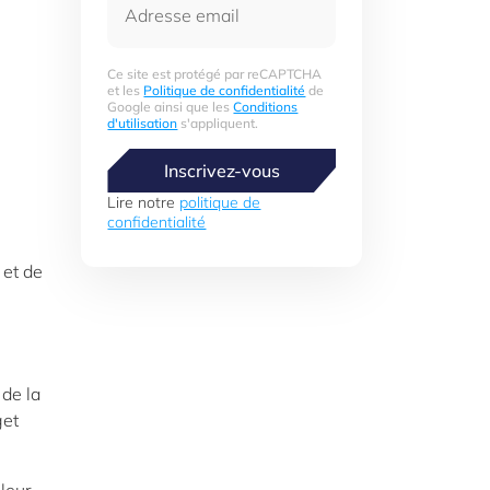
Ce site est protégé par reCAPTCHA
et les
Politique de confidentialité
de
Google ainsi que les
Conditions
d'utilisation
s'appliquent.
Inscrivez-vous
Lire notre
politique de
confidentialité
 et de
 de la
get