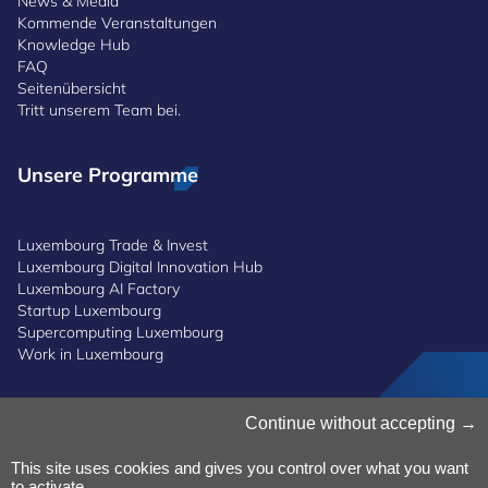
News & Media
Kommende Veranstaltungen
Knowledge Hub
FAQ
Seitenübersicht
Tritt unserem Team bei.
Unsere Programme
Luxembourg Trade & Invest
Luxembourg Digital Innovation Hub
Luxembourg AI Factory
Startup Luxembourg
Supercomputing Luxembourg
Work in Luxembourg
Cookies verwalten
Continue without accepting
Cookies-Politik
Datenschutz
This site uses cookies and gives you control over what you want
to activate