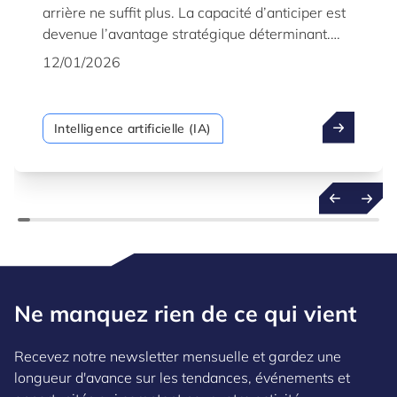
arrière ne suffit plus. La capacité d’anticiper est
devenue l’avantage stratégique déterminant.
C’est la puissance de l’IA prédictive – une
12/01/2026
technologie mature et robuste qui permet aux
organisations de passer d’une posture réactive à
une posture proactive, en utilisant les vastes
Intelligence artificielle (IA)
quantités de données qu’elles génèrent, non
seulement pour comprendre le passé, mais
aussi pour prévoir l’avenir avec confiance.
Ne manquez rien de ce qui vient
Recevez notre newsletter mensuelle et gardez une
longueur d'avance sur les tendances, événements et