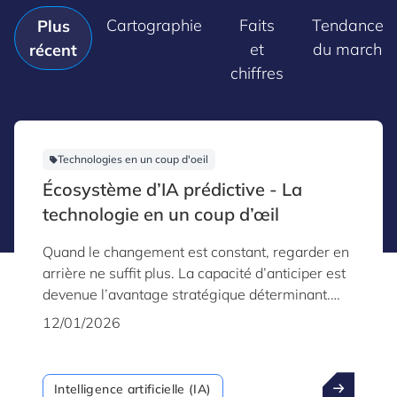
Cartographie
Faits
Tendances
Plus
et
du marché
récent
chiffres
Technologies en un coup d'oeil
Écosystème d’IA prédictive - La
technologie en un coup d’œil
Quand le changement est constant, regarder en
arrière ne suffit plus. La capacité d’anticiper est
devenue l’avantage stratégique déterminant.
C’est la puissance de l’IA prédictive – une
12/01/2026
technologie mature et robuste qui permet aux
organisations de passer d’une posture réactive à
une posture proactive, en utilisant les vastes
Intelligence artificielle (IA)