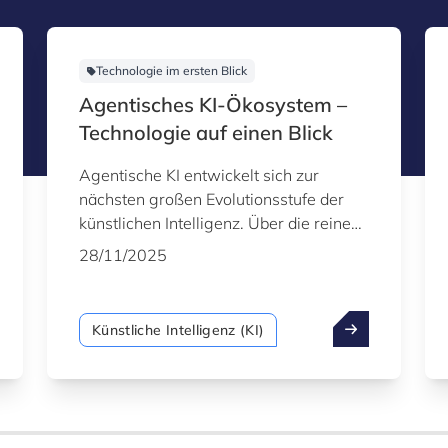
Technologie im ersten Blick
Agentisches KI-Ökosystem –
Technologie auf einen Blick
Agentische KI entwickelt sich zur
nächsten großen Evolutionsstufe der
künstlichen Intelligenz. Über die reine
Erzeugung von Inhalten hinaus sind
28/11/2025
diese Systeme in der Lage,
eigenständig zu planen, zu
schlussfolgern und innerhalb digitaler
Künstliche Intelligenz (KI)
Umgebungen zu handeln. Durch die
Kombination fortschrittlicher Modelle
mit Werkzeugnutzung, Speicher und
zielorientiertem Verhalten gestaltet
agentische KI die Art und Weise, wie