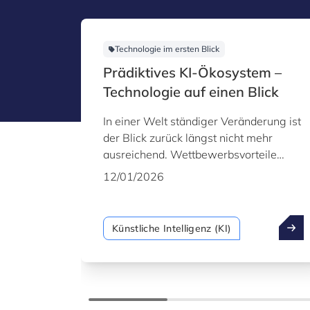
Technologie im ersten Blick
Prädiktives KI-Ökosystem –
Technologie auf einen Blick
In einer Welt ständiger Veränderung ist
der Blick zurück längst nicht mehr
ausreichend. Wettbewerbsvorteile
entstehen heute durch das frühzeitige
12/01/2026
Erkennen kommender Entwicklungen.
Genau hier setzt prädiktive KI an – eine
ausgereifte, robuste Technologie, die
Künstliche Intelligenz (KI)
Organisationen den Übergang von
einer reaktiven zu einer proaktiven
Arbeitsweise ermöglicht. Dabei geht es
nicht nur darum, vergangene Daten zu
analysieren, sondern auf dieser