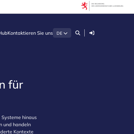
Anmelden
Hub
Kontaktieren Sie uns
DE
 für
ve Systeme hinaus
en und handeln
nderte Kontexte