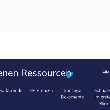
enen Ressourcen
All
Markttrends
Referenzen
Sonstige
Technolo
Dokumente
im erst
Blick