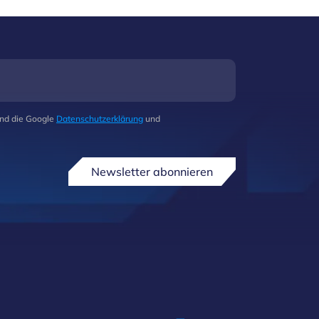
und inte
und die Google
Datenschutzerklärung
und
Newsletter abonnieren