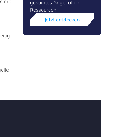
e mit
gesamtes Angebot an
Ressourcen.
.
Jetzt entdecken
eitig
elle