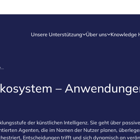
Unsere Unterstützung
Über uns
Knowledge 
Agentisches KI-Ökosystem – Anwendungen für den Markt
Ökosystem – Anwendungen
klungsstufe der künstlichen Intelligenz. Sie geht über passi
entierten Agenten, die im Namen der Nutzer planen, überleg
estriert, Entscheidungen trifft und sich dynamisch an verä