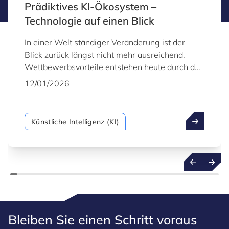
Prädiktives KI-Ökosystem –
Technologie auf einen Blick
In einer Welt ständiger Veränderung ist der
Blick zurück längst nicht mehr ausreichend.
Wettbewerbsvorteile entstehen heute durch das
frühzeitige Erkennen kommender
12/01/2026
Entwicklungen. Genau hier setzt prädiktive KI an
– eine ausgereifte, robuste Technologie, die
Organisationen den Übergang von einer
Künstliche Intelligenz (KI)
reaktiven zu einer proaktiven Arbeitsweise
ermöglicht. Dabei geht es nicht nur darum,
vergangene Daten zu analysieren, sondern auf
dieser Grundlage zukünftige Ereignisse mit
größerer Sicherheit zu prognostizieren.
Bleiben Sie einen Schritt voraus