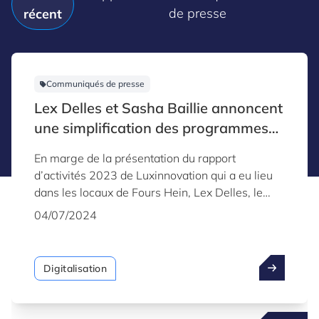
de presse
récent
Communiqués de presse
Lex Delles et Sasha Baillie annoncent
une simplification des programmes
«Fit 4» et des aides axées sur
En marge de la présentation du rapport
l’intelligence artificielle lors de la
d’activités 2023 de Luxinnovation qui a eu lieu
présentation du rapport annuel de
dans les locaux de Fours Hein, Lex Delles, le
Luxinnovation
ministre de l’Économie, des PME, de l’Énergie et
04/07/2024
du Tourisme et Sasha Baillie, la CEO de
Luxinnovation, ont annoncé la standardisation
des programmes « Fit 4 » et le lancement d’un
Digitalisation
nouveau programme : Fit 4 Digital – AI, dédié à
l’intelligence artificielle. En parallèle, le ministre
a annoncé la mise en place d’un nouveau SME