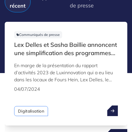
de presse
récent
Communiqués de presse
Lex Delles et Sasha Baillie annoncent
une simplification des programmes
«Fit 4» et des aides axées sur
En marge de la présentation du rapport
l’intelligence artificielle lors de la
d’activités 2023 de Luxinnovation qui a eu lieu
présentation du rapport annuel de
dans les locaux de Fours Hein, Lex Delles, le
Luxinnovation
ministre de l’Économie, des PME, de l’Énergie et
04/07/2024
du Tourisme et Sasha Baillie, la CEO de
Luxinnovation, ont annoncé la standardisation
des programmes « Fit 4 » et le lancement d’un
Digitalisation
nouveau programme : Fit 4 Digital – AI, dédié à
l’intelligence artificielle. En parallèle, le ministre
a annoncé la mise en place d’un nouveau SME