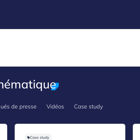
thématique
ués de presse
Vidéos
Case study
Case study