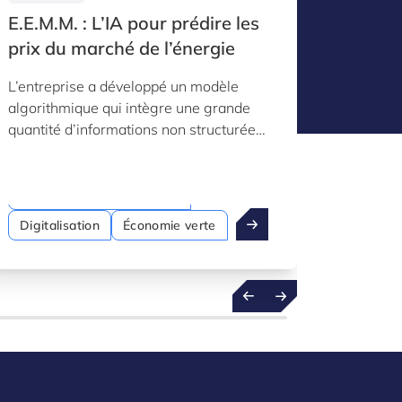
E.E.M.M. : L’IA pour prédire les
Mondo 
prix du marché de l’énergie
d’amél
numér
L’entreprise a développé un modèle
L’usine
algorithmique qui intègre une grande
industrie
quantité d’informations non structurées
revêtem
et textuelles afin d’améliorer la
sportifs,
prévision des fluctuations des prix du
pour amél
marché de l’énergie.
de la pr
Intelligence artificielle (IA)
Digitalisation
Économie verte
Digital