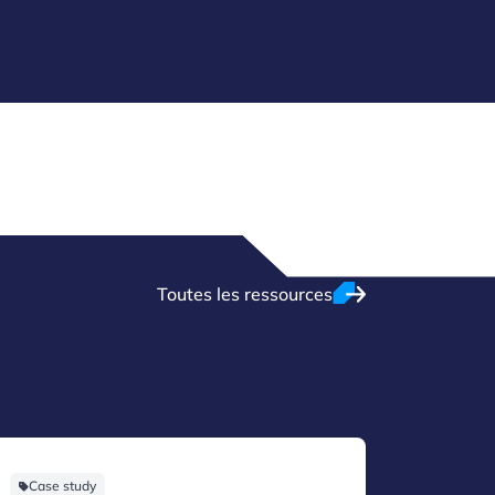
Toutes les ressources
Case study
Case st