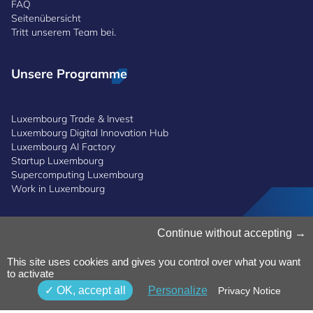
FAQ
Seitenübersicht
Tritt unserem Team bei.
Unsere Programme
Luxembourg Trade & Invest
Luxembourg Digital Innovation Hub
Luxembourg AI Factory
Startup Luxembourg
Supercomputing Luxembourg
Work in Luxembourg
Cookies verwalten
Continue without accepting
Cookies-Politik
Datenschutz
This site uses cookies and gives you control over what you want
to activate
Bedingungen und Konditionen
Whistleblowing-Politik
OK, accept all
Personalize
Privacy Notice
Erreichbarkeit
© 2025 Luxinnovation